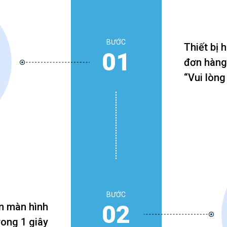
BƯỚC
Thiết bị 
01
đơn hàng
“Vui lòng
BƯỚC
02
n màn hình
rong 1 giây