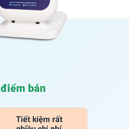
i điểm bán
Tiết kiệm rất
nhiều chi phí