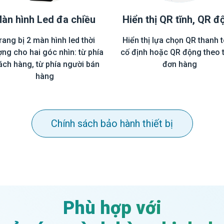
àn hình Led đa chiều
Hiển thị QR tĩnh, QR đ
rang bị 2 màn hình led thời
Hiển thị lựa chọn QR thanh 
ợng cho hai góc nhìn: từ phía
cố định hoặc QR động theo 
ách hàng, từ phía người bán
đơn hàng
hàng
Chính sách bảo hành thiết bị
Phù hợp với