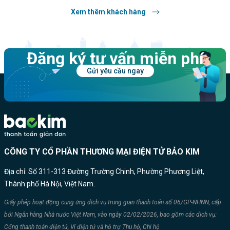
Xem thêm khách hàng
Đăng ký tư vấn miễn phí
Gửi yêu cầu ngay
CÔNG TY CỔ PHẦN THƯƠNG MẠI ĐIỆN TỬ BẢO KIM
Địa chỉ: Số 311-313 Đường Trường Chinh, Phường Phương Liệt,
Thành phố Hà Nội, Việt Nam.
Giấy phép hoạt động cung ứng dịch vụ trung gian thanh toán số 06/GP-NHNN, cấp
bởi Ngân hàng Nhà nước Việt Nam, vào ngày 02/02/2026, bao gồm các dịch vụ:
Cổng thanh toán điện tử, Ví điện tử và hỗ trợ Thu hộ, Chi hộ