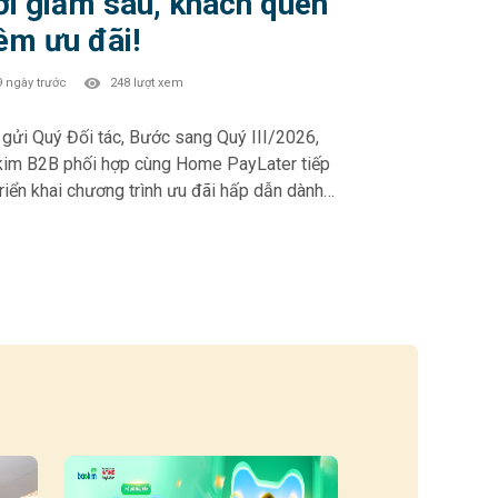
i giảm sâu, khách quen
êm ưu đãi!
9 ngày trước
248 lượt xem
Quý Đối tác, Bước sang Quý III/2026,
im B2B phối hợp cùng Home PayLater tiếp
triển khai chương trình ưu đãi hấp dẫn dành
Khách hàng mới và Khách hàng thân thiết –
phần thúc đẩy trải nghiệm mua sắm linh
 và gia tăng tỷ lệ chuyển đổi tại điểm bán.
 PAYLATER – Ưu đãi Quý III/2026: 🎁
h hàng mới (chưa từng phát sinh đơn HPL):
ảm 10% – tối đa 500.000đ khi chọn kỳ hạn 6
 tháng • Giảm 5% – tối đa 500.000đ khi
 kỳ hạn 6 & 12 tháng • Giảm 3% – tối đa
đ với kỳ hạn 3 tháng 🎁 Khách hàng thân
t (đã từng phát sinh đơn HPL): • Giảm 5% –
đa 500.000đ khi chọn kỳ hạn 6 & 12 tháng •