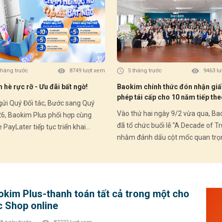
Giảm
(Ưu 
II) 🗓️ Thời gian áp dụng: Từ 03/07/2026 –
30/09/2026 💚 
Comb
đầu: ✔ Mua trước – trả sau linh hoạt ✔ Du
tháng trước
8749 lượt xem
5 tháng trước
9463 l
đơn 
hè rực rỡ - Ưu đãi bất ngờ!
Baokim chính thức đón nhận giấ
hấp dẫ
phép tái cấp cho 10 năm tiếp the
ngay
Quý Đối tác, Bước sang Quý
Dấu mốc pháp lý khẳng định hàn
------------
Vào thứ hai ngày 9/2 vừa qua, B
26, Baokim Plus phối hợp cùng
trình bền bỉ và chuẩn mực
đã tổ chức buổi lễ “A Decade of Tr
PayLater tiếp tục triển khai
nhằm đánh dấu cột mốc quan trọ
g trình ưu đãi hấp dẫn dành cho
Baokim chính thức đón nhận giấy
h hàng mới và Khách hàng thân
tái cấp cho giai đoạn 10 năm tiếp
 – góp phần thúc đẩy trải nghiệm
trong lĩnh vực trung gian thanh to
ắm linh hoạt và gia tăng tỷ lệ
sau 10 năm kể từ lần cấp phép đầ
 đổi tại điểm bán. HOME
okim Plus-thanh toán tất cả trong một cho
vào năm 2016. Buổi lễ diễn ra trong
TER – Ưu đãi Quý II 2026: 🎁
c Shop online
không khí trang trọng với sự tham
 hàng mới (chưa từng phát sinh
của Ban Lãnh đạo, các cổ đông, đạ
PL): • Giảm 10% – tối đa 500.000đ