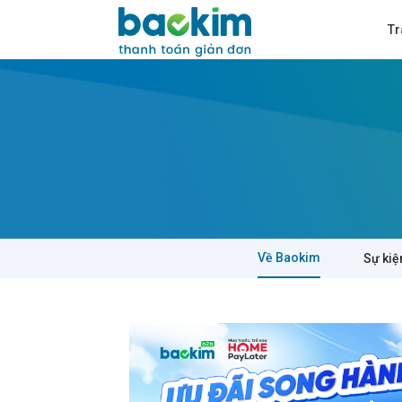
Tr
Về Baokim
Sự kiệ