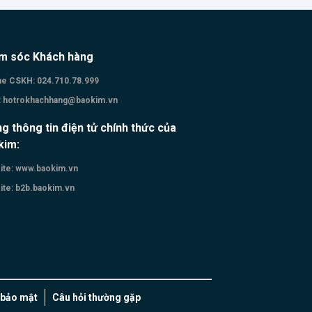
m sóc Khách hàng
ne CSKH:
024.710.78.999
:
hotrokhachhang@baokim.vn
g thông tin điện tử chính thức của
kim:
te:
www.baokim.vn
te:
b2b.baokim.vn
 bảo mật
Câu hỏi thường gặp