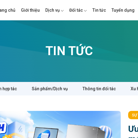
ang chủ
Giới thiệu
Dịch vụ
Đối tác
Tin tức
Tuyển dụng
TIN TỨC
n hợp tác
Sản phẩm/Dịch vụ
Thông tin đối tác
Xu 
SỰ
Ưu