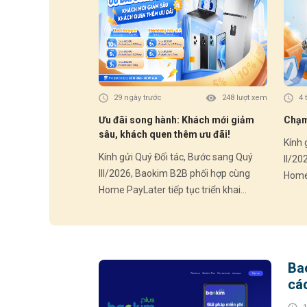
29 ngày trước
248 lượt xem
4 
Ưu đãi song hành: Khách mới giảm
Chạm 
sâu, khách quen thêm ưu đãi!
Kính gửi 
Kính gửi Quý Đối tác, Bước sang Quý
II/20
III/2026, Baokim B2B phối hợp cùng
Home 
Home PayLater tiếp tục triển khai
chươn
chương trình ưu đãi hấp dẫn dành cho
Khác
Khách hàng mới và Khách hàng thân
thiết
thiết – góp phần thúc đẩy trải nghiệm
mua s
mua sắm linh hoạt và gia tăng tỷ lệ
chuyển
Ba
chuyển đổi tại điểm bán. HOME
PAYLA
cá
PAYLATER – Ưu đãi Quý III/2026: 🎁
Khách
Khách hàng mới (chưa từng phát sinh
đơn H