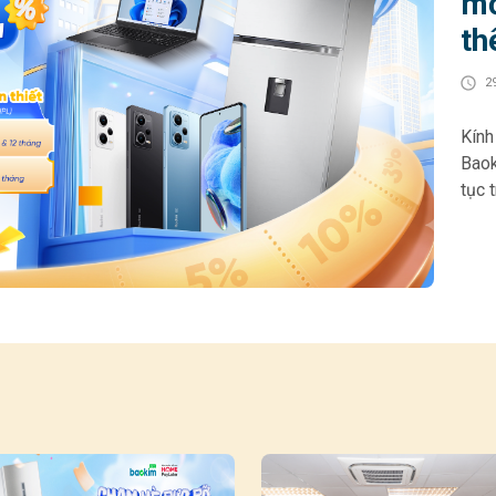
mớ
th
2
Kính gửi 
Baok
tục 
cho 
góp 
hoạt
HOME
Khác
• Gi
& 12
chọn
200.000
thiế
tối 