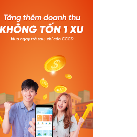
aokim.
kỳ hạn 3 tháng 🎁 Khách hàng thân
 trình
thiết (đã từng phát sinh đơn HPL): •
 tảng
Giảm 3% – tối đa 100.000đ với kỳ hạn 3
 thần
tháng • Giảm 5% – tối đa 200.000đ khi
chốt
chọn kỳ hạn 6 & 12 tháng 🗓️ Thời gian
cao
áp dụng: Từ 01/01/2026 – 31/03/2026
💚 Baokim B2B x Home PayLater –
 nhấn
Combo mua sắm nhẹ tênh cho người
 chỉ
mới bắt đầu: ✔ Mua trước – trả sau linh
lý,
hoạt ✔ Duyệt đơn nhanh chóng – giao
ực
dịch an toàn ✔ Ưu đãi hấp dẫn ngay lần
ứng
đầu thanh toán 🚀 Trải nghiệm ngay –
toàn
Ưu đãi bùng nổ chỉ sau một lần mở đơn!
dịch
------------------- GỌI NGAY ĐỂ TÍCH HỢP
năm.
MIỄN PHÍ 024 710.78.999
hương
#Baokimb2B #Baokim #Muatruoctrasau #Homepaylater #Tie
triển
được