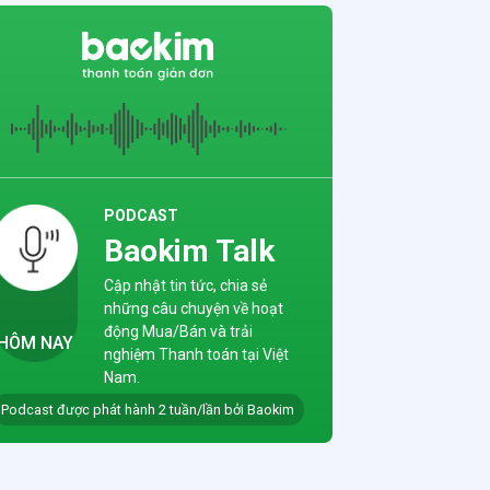
ịnh
ng
ền
ng
gày
ng
PODCAST
 mới
Baokim Talk
a
 –
Cập nhật tin tức, chia sẻ
hiệm
những câu chuyện về hoạt
 đuổi
động Mua/Bán và trải
HÔM NAY
nghiệm Thanh toán tại Việt
Nam.
Podcast được phát hành 2 tuần/lần bởi Baokim