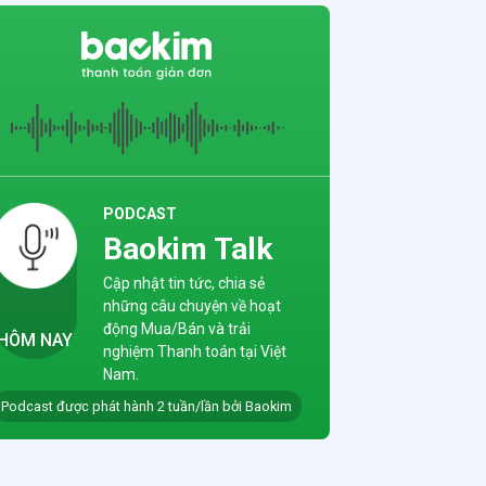
ịnh
ng
ền
ng
gày
ng
PODCAST
 mới
Baokim Talk
a
 –
Cập nhật tin tức, chia sẻ
hiệm
những câu chuyện về hoạt
 đuổi
động Mua/Bán và trải
HÔM NAY
nghiệm Thanh toán tại Việt
Nam.
Podcast được phát hành 2 tuần/lần bởi Baokim