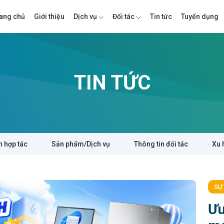
ang chủ
Giới thiệu
Dịch vụ
Đối tác
Tin tức
Tuyển dụng
TIN TỨC
n hợp tác
Sản phẩm/Dịch vụ
Thông tin đối tác
Xu 
SỰ
Ưu