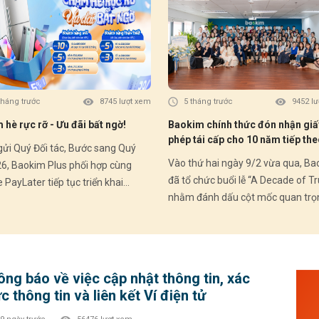
Giảm
(Ưu 
II) 🗓️ Thời gian áp dụng: Từ 03/07/2026 –
30/09/2026 💚 
Comb
đầu: ✔ Mua trước – trả sau linh hoạt ✔ Du
tháng trước
8745 lượt xem
5 tháng trước
9452 l
đơn 
hè rực rỡ - Ưu đãi bất ngờ!
Baokim chính thức đón nhận giấ
hấp dẫ
phép tái cấp cho 10 năm tiếp the
ngay
Quý Đối tác, Bước sang Quý
Dấu mốc pháp lý khẳng định hàn
------------
Vào thứ hai ngày 9/2 vừa qua, B
26, Baokim Plus phối hợp cùng
trình bền bỉ và chuẩn mực
đã tổ chức buổi lễ “A Decade of Tr
PayLater tiếp tục triển khai
nhằm đánh dấu cột mốc quan trọ
g trình ưu đãi hấp dẫn dành cho
Baokim chính thức đón nhận giấy
h hàng mới và Khách hàng thân
tái cấp cho giai đoạn 10 năm tiếp
 – góp phần thúc đẩy trải nghiệm
trong lĩnh vực trung gian thanh to
ắm linh hoạt và gia tăng tỷ lệ
sau 10 năm kể từ lần cấp phép đầ
 đổi tại điểm bán. HOME
ng báo về việc cập nhật thông tin, xác
vào năm 2016. Buổi lễ diễn ra trong
TER – Ưu đãi Quý II 2026: 🎁
c thông tin và liên kết Ví điện tử
không khí trang trọng với sự tham
 hàng mới (chưa từng phát sinh
của Ban Lãnh đạo, các cổ đông, đạ
PL): • Giảm 10% – tối đa 500.000đ