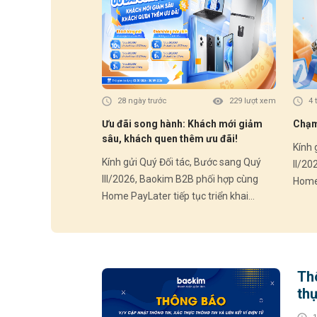
28 ngày trước
229 lượt xem
4 
Ưu đãi song hành: Khách mới giảm
Chạm 
sâu, khách quen thêm ưu đãi!
Kính gửi 
Kính gửi Quý Đối tác, Bước sang Quý
II/20
III/2026, Baokim B2B phối hợp cùng
Home 
Home PayLater tiếp tục triển khai
chươn
chương trình ưu đãi hấp dẫn dành cho
Khác
Khách hàng mới và Khách hàng thân
thiết
thiết – góp phần thúc đẩy trải nghiệm
mua s
mua sắm linh hoạt và gia tăng tỷ lệ
chuyển
Thô
chuyển đổi tại điểm bán. HOME
PAYLA
thự
PAYLATER – Ưu đãi Quý III/2026: 🎁
Khách
Khách hàng mới (chưa từng phát sinh
đơn H