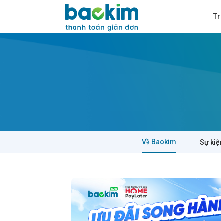
Tr
Về Baokim
Sự kiệ