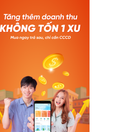
aokim.
kỳ hạn 3 tháng 🎁 Khách hàng thân
 trình
thiết (đã từng phát sinh đơn HPL): •
 tảng
Giảm 3% – tối đa 100.000đ với kỳ hạn 3
 thần
tháng • Giảm 5% – tối đa 200.000đ khi
chốt
chọn kỳ hạn 6 & 12 tháng 🗓️ Thời gian
cao
áp dụng: Từ 01/01/2026 – 31/03/2026
💚 Baokim B2B x Home PayLater –
 nhấn
Combo mua sắm nhẹ tênh cho người
 chỉ
mới bắt đầu: ✔ Mua trước – trả sau linh
lý,
hoạt ✔ Duyệt đơn nhanh chóng – giao
ực
dịch an toàn ✔ Ưu đãi hấp dẫn ngay lần
ứng
đầu thanh toán 🚀 Trải nghiệm ngay –
toàn
Ưu đãi bùng nổ chỉ sau một lần mở đơn!
dịch
------------------- GỌI NGAY ĐỂ TÍCH HỢP
năm.
MIỄN PHÍ 024 710.78.999
hương
#Baokimb2B #Baokim #Muatruoctrasau #Homepaylater #Tie
triển
được