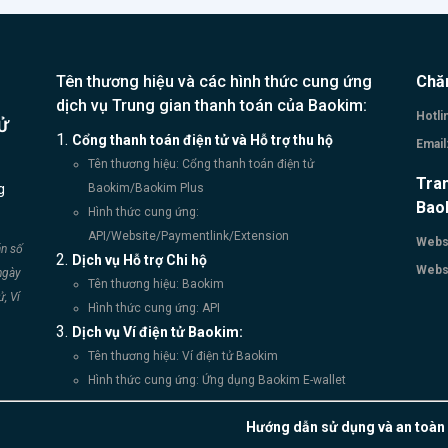
chuỗi bán lẻ có thể bán chéo nhiều loại hàng hóa số/dịch vụ
giúp gia tăng tối đa doanh thu trên tập khách hàng có sẵn của
ược tư vấn miễn phí về các dịch vụ thanh toán
số, vui lòng liên hệ: Hotline: 024.071.78999 Email:
Tên thương hiệu và các hình thức cung ứng
Chă
 Website: www.baokim.vn Trụ sở: Tầng 3, Hà
dịch vụ Trung gian thanh toán của Baokim:
Hotli
Ử
Thành Plaza, 102 Thái Thịnh, Quận Đống Đa, Hà Nội.
Cổng thanh toán điện tử và Hỗ trợ thu hộ
Email
Tên thương hiệu: Cổng thanh toán điện tử
Tran
g
Baokim/Baokim Plus
Bao
Hình thức cung ứng:
API/Website/Paymentlink/Extension
Websi
án số
Dịch vụ Hỗ trợ Chi hộ
Websi
ngày
Tên thương hiệu: Baokim
, Ví
Hình thức cung ứng: API
Dịch vụ Ví điện tử Baokim:
Tên thương hiệu: Ví điện tử Baokim
Hình thức cung ứng: Ứng dụng Baokim E-wallet
Hướng dẫn sử dụng và an toàn