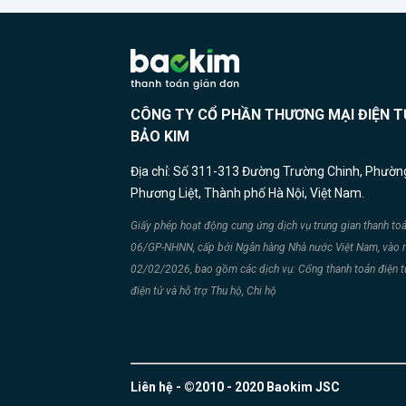
các 
số, 
doanh nghiệp. Để đ
hàng hóa 
info@baokim.vn
CÔNG TY CỔ PHẦN THƯƠNG MẠI ĐIỆN T
BẢO KIM
Địa chỉ: Số 311-313 Đường Trường Chinh, Phườn
Phương Liệt, Thành phố Hà Nội, Việt Nam.
Giấy phép hoạt động cung ứng dịch vụ trung gian thanh to
06/GP-NHNN, cấp bởi Ngân hàng Nhà nước Việt Nam, vào 
02/02/2026, bao gồm các dịch vụ: Cổng thanh toán điện tử
điện tử và hỗ trợ Thu hộ, Chi hộ
Liên hệ - ©2010 - 2020 Baokim JSC