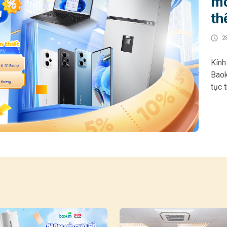
mớ
th
2
Kính gửi 
Baok
tục 
cho 
góp 
hoạt
HOME
Khác
• Gi
& 12
chọn
200.000
thiế
tối 