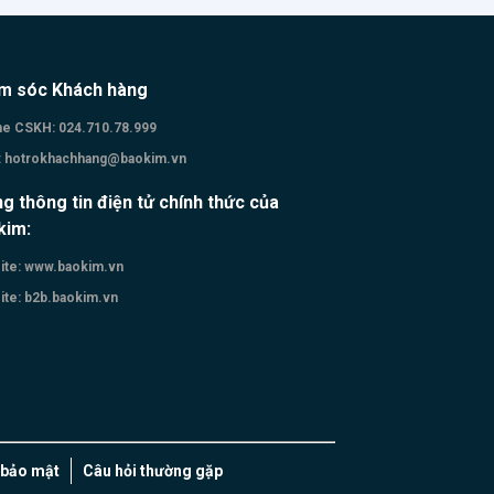
m sóc Khách hàng
ne CSKH:
024.710.78.999
:
hotrokhachhang@baokim.vn
g thông tin điện tử chính thức của
kim:
te:
www.baokim.vn
te:
b2b.baokim.vn
 bảo mật
Câu hỏi thường gặp