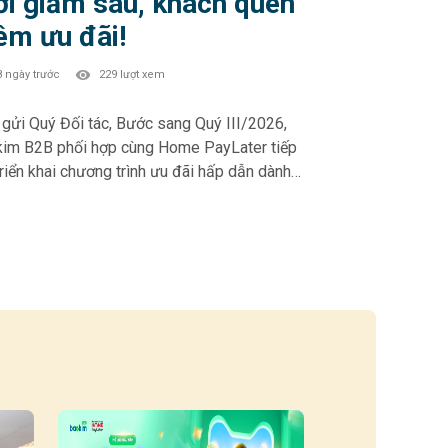
i giảm sâu, khách quen
êm ưu đãi!
8 ngày trước
229 lượt xem
Quý Đối tác, Bước sang Quý III/2026,
im B2B phối hợp cùng Home PayLater tiếp
triển khai chương trình ưu đãi hấp dẫn dành
Khách hàng mới và Khách hàng thân thiết –
phần thúc đẩy trải nghiệm mua sắm linh
 và gia tăng tỷ lệ chuyển đổi tại điểm bán.
 PAYLATER – Ưu đãi Quý III/2026: 🎁
h hàng mới (chưa từng phát sinh đơn HPL):
ảm 10% – tối đa 500.000đ khi chọn kỳ hạn 6
 tháng • Giảm 5% – tối đa 500.000đ khi
 kỳ hạn 6 & 12 tháng • Giảm 3% – tối đa
đ với kỳ hạn 3 tháng 🎁 Khách hàng thân
t (đã từng phát sinh đơn HPL): • Giảm 5% –
đa 500.000đ khi chọn kỳ hạn 6 & 12 tháng •