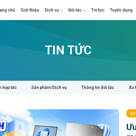
ang chủ
Giới thiệu
Dịch vụ
Đối tác
Tin tức
Tuyển dụng
TIN TỨC
n hợp tác
Sản phẩm/Dịch vụ
Thông tin đối tác
Xu 
SỰ
Ưu