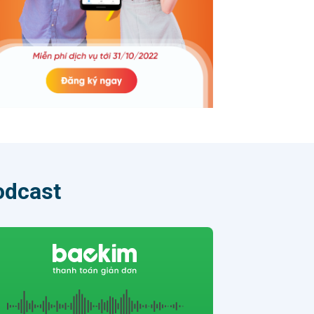
 chặng
ững
oạch,
hát
i
 hợp
ách
 tố
n hồ
lượng
n
odcast
là dịp
ng
nhân
 được
ành
chuẩn
nh, mà
a tổ