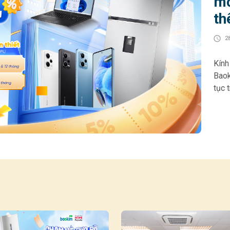
mớ
th
2
Kính gửi 
Baok
tục 
cho 
góp 
hoạt
HOME
Khác
• Gi
& 12
chọn
200.000
thiế
tối 