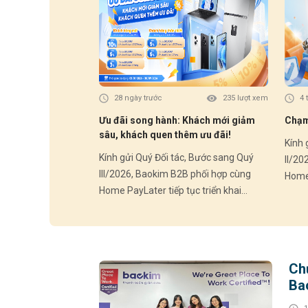
28 ngày trước
235 lượt xem
4 
Ưu đãi song hành: Khách mới giảm
Chạm 
sâu, khách quen thêm ưu đãi!
Kính gửi 
Kính gửi Quý Đối tác, Bước sang Quý
II/20
III/2026, Baokim B2B phối hợp cùng
Home 
Home PayLater tiếp tục triển khai
chươn
chương trình ưu đãi hấp dẫn dành cho
Khác
Khách hàng mới và Khách hàng thân
thiết
thiết – góp phần thúc đẩy trải nghiệm
mua s
mua sắm linh hoạt và gia tăng tỷ lệ
chuyển
Chứ
chuyển đổi tại điểm bán. HOME
PAYLA
Ba
PAYLATER – Ưu đãi Quý III/2026: 🎁
Khách
Khách hàng mới (chưa từng phát sinh
đơn H