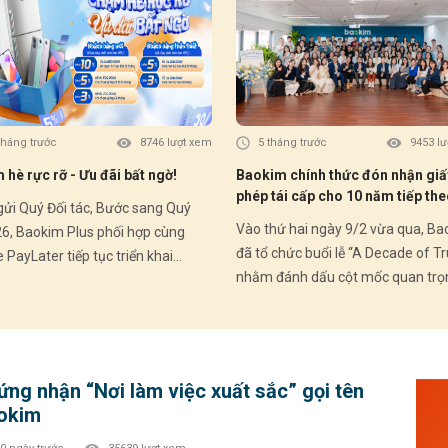
Giảm
(Ưu 
II) 🗓️ Thời gian áp dụng: Từ 03/07/2026 –
30/09/2026 💚 
Comb
đầu: ✔ Mua trước – trả sau linh hoạt ✔ Du
tháng trước
8746 lượt xem
5 tháng trước
9453 l
đơn 
hè rực rỡ - Ưu đãi bất ngờ!
Baokim chính thức đón nhận giấ
hấp dẫ
phép tái cấp cho 10 năm tiếp the
ngay
Quý Đối tác, Bước sang Quý
Dấu mốc pháp lý khẳng định hàn
------------
Vào thứ hai ngày 9/2 vừa qua, B
26, Baokim Plus phối hợp cùng
trình bền bỉ và chuẩn mực
đã tổ chức buổi lễ “A Decade of Tr
PayLater tiếp tục triển khai
nhằm đánh dấu cột mốc quan trọ
g trình ưu đãi hấp dẫn dành cho
Baokim chính thức đón nhận giấy
h hàng mới và Khách hàng thân
tái cấp cho giai đoạn 10 năm tiếp
 – góp phần thúc đẩy trải nghiệm
trong lĩnh vực trung gian thanh to
ắm linh hoạt và gia tăng tỷ lệ
sau 10 năm kể từ lần cấp phép đầ
 đổi tại điểm bán. HOME
ng nhận “Nơi làm việc xuất sắc” gọi tên
vào năm 2016. Buổi lễ diễn ra trong
TER – Ưu đãi Quý II 2026: 🎁
okim
không khí trang trọng với sự tham
 hàng mới (chưa từng phát sinh
của Ban Lãnh đạo, các cổ đông, đạ
PL): • Giảm 10% – tối đa 500.000đ