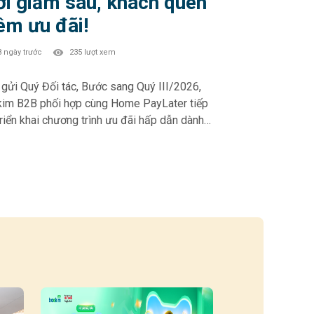
i giảm sâu, khách quen
êm ưu đãi!
8 ngày trước
235 lượt xem
Quý Đối tác, Bước sang Quý III/2026,
im B2B phối hợp cùng Home PayLater tiếp
triển khai chương trình ưu đãi hấp dẫn dành
Khách hàng mới và Khách hàng thân thiết –
phần thúc đẩy trải nghiệm mua sắm linh
 và gia tăng tỷ lệ chuyển đổi tại điểm bán.
 PAYLATER – Ưu đãi Quý III/2026: 🎁
h hàng mới (chưa từng phát sinh đơn HPL):
ảm 10% – tối đa 500.000đ khi chọn kỳ hạn 6
 tháng • Giảm 5% – tối đa 500.000đ khi
 kỳ hạn 6 & 12 tháng • Giảm 3% – tối đa
đ với kỳ hạn 3 tháng 🎁 Khách hàng thân
t (đã từng phát sinh đơn HPL): • Giảm 5% –
đa 500.000đ khi chọn kỳ hạn 6 & 12 tháng •