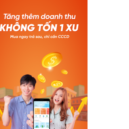
aokim.
kỳ hạn 3 tháng 🎁 Khách hàng thân
 trình
thiết (đã từng phát sinh đơn HPL): •
 tảng
Giảm 3% – tối đa 100.000đ với kỳ hạn 3
 thần
tháng • Giảm 5% – tối đa 200.000đ khi
chốt
chọn kỳ hạn 6 & 12 tháng 🗓️ Thời gian
cao
áp dụng: Từ 01/01/2026 – 31/03/2026
💚 Baokim B2B x Home PayLater –
 nhấn
Combo mua sắm nhẹ tênh cho người
 chỉ
mới bắt đầu: ✔ Mua trước – trả sau linh
lý,
hoạt ✔ Duyệt đơn nhanh chóng – giao
ực
dịch an toàn ✔ Ưu đãi hấp dẫn ngay lần
ứng
đầu thanh toán 🚀 Trải nghiệm ngay –
toàn
Ưu đãi bùng nổ chỉ sau một lần mở đơn!
dịch
------------------- GỌI NGAY ĐỂ TÍCH HỢP
năm.
MIỄN PHÍ 024 710.78.999
hương
#Baokimb2B #Baokim #Muatruoctrasau #Homepaylater #Tie
triển
được