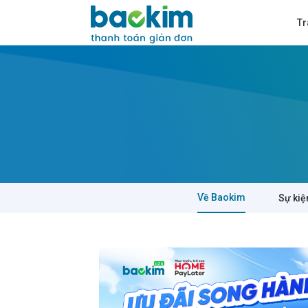
Tr
Về Baokim
Sự kiệ