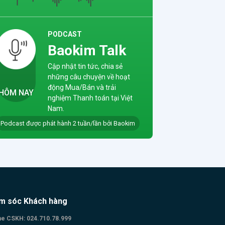
ịnh
ng
PODCAST
ền
Baokim Talk
ng
Cập nhật tin tức, chia sẻ
gày
những câu chuyện về hoạt
ng
động Mua/Bán và trải
HÔM NAY
nghiệm Thanh toán tại Việt
 mới
Nam.
a
Podcast được phát hành 2 tuần/lần bởi Baokim
 –
hiệm
 đuổi
m sóc Khách hàng
ne CSKH:
024.710.78.999