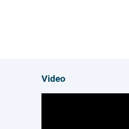
một lần mở đơn! ------------------- GỌI
710.
hào (Pride). Kết quả
NGAY ĐỂ TÍCH HỢP MIỄN PHÍ 024
Baok
710.78.999
97% 
BKer
vẻ, 
và c
Baokim 
tự h
thươ
trọn
yếu 
Video
vững
tạo 
Baok
tâm 
Nam 
điểm
qkhẳ
hiệu